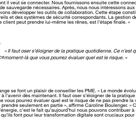
ont il veut se connecter. Nous fournissons ensuite cette connec
s de sauvegarde nécessaires. Après, nous nous intéressons aux
ons développer les outils de collaboration. Cette étape consti
reils et des systèmes de sécurité correspondants. La gestion d
client peut prendre lui-même les rênes, est l’étape finale. »
« Il faut oser s’éloigner de la pratique quotidienne. Ce n’est 
moment-là que vous pourrez évaluer quel est le risque. »
nge se font un plaisir de conseiller les PME. « Le monde évolu
 à l’avenir dès maintenant. Il faut oser s’éloigner de la pratiqu
 vous pourrez évaluer quel est le risque de ne pas prendre la 
la prendre seulement en partie », affirme Caroline Boulenger. «
’énergie, c’est le fait qu’aujourd’hui nous pouvons contribuer 
 qu’ils font pour leur transformation digitale sont cruciaux pour