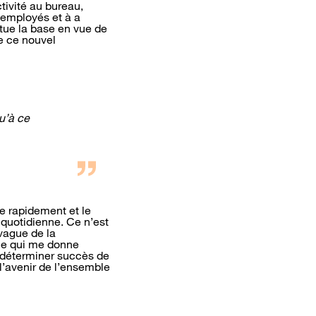
tivité au bureau,
 employés et à a
tue la base en vue de
e ce nouvel
qu’à ce
e rapidement et le
e quotidienne. Ce n’est
vague de la
 Ce qui me donne
à déterminer succès de
 l’avenir de l’ensemble