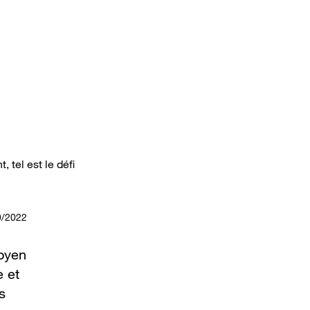
, tel est le défi
9/2022
moyen
e et
s