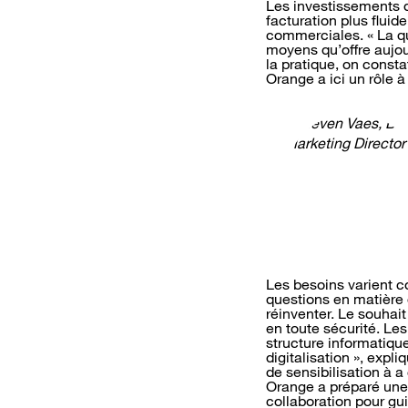
Les investissements da
facturation plus flui
commerciales. « La qu
moyens qu’offre aujour
la pratique, on const
Orange a ici un rôle à 
Les besoins varient 
questions en matière 
réinventer. Le souhai
en toute sécurité. L
structure informatiqu
digitalisation », exp
de sensibilisation à a
Orange a préparé une 
collaboration pour gu