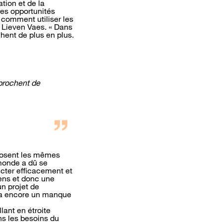
tion et de la
res opportunités
 comment utiliser les
e Lieven Vaes. « Dans
hent de plus en plus.
pprochent de
 posent les mêmes
 monde a dû se
ecter efficacement et
ens et donc une
n projet de
 y a encore un manque
lant en étroite
ns les besoins du