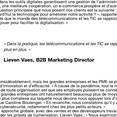
ns les outils digitales garantissent une gestion de l’administra
de, une meilleure coopération, un e-commerce prospère et d’aut
estion principale que nous posent nos clients est la suivante :
d’hui la technologie pour améliorer notre activité ? », rapport
ate que le monde des télécommunications et les TIC se rapproc
jouer pour faciliter la digitalisation. »
« Dans la pratique, les télécommunications et les TIC se ra
plus en plus. »
Lieven Vaes, B2B Marketing Director
considérablement, mais les grandes entreprises et les PME se
d’innovation et d’efficacité. « À cause de la pandémie, tout le
t de toute organisation est que ses employés puissent se conn
es grandes entreprises ont naturellement beaucoup plus de moy
e plus complexe sur laquelle nous devons nous appuyer lors d’u
lique Caroline Boulenger. « En revanche, nous constatons qu’il
 cybersécurité, notamment chez les plus petits acteurs. »
approche globale, avec des ventes et des développeurs travail
ider les projets de numérisation. Lieven Vaes : « Nous examino