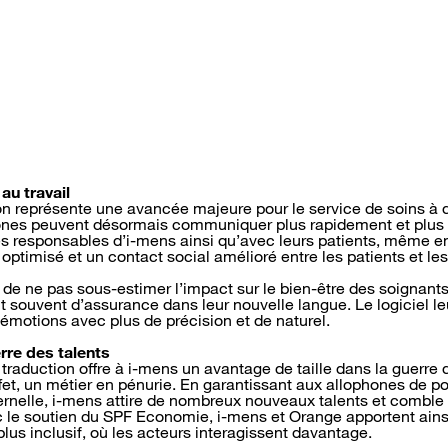
au travail
on représente une avancée majeure pour le service de soins à 
ones peuvent désormais communiquer plus rapidement et plus
 les responsables d’i-mens ainsi qu’avec leurs patients, même 
optimisé et un contact social amélioré entre les patients et les
 de ne pas sous-estimer l’impact sur le bien-être des soignant
 souvent d’assurance dans leur nouvelle langue. Le logiciel l
 émotions avec plus de précision et de naturel.
rre des talents
e traduction offre à i-mens un avantage de taille dans la guerre 
ffet, un métier en pénurie. En garantissant aux allophones de
rnelle, i-mens attire de nombreux nouveaux talents et comble
 le soutien du SPF Economie, i-mens et Orange apportent ainsi
lus inclusif, où les acteurs interagissent davantage.