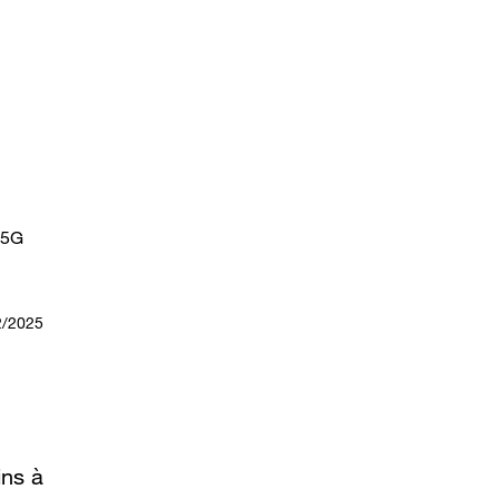
 5G
2/2025
ins à