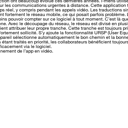
uction ont beaucoup évolué ces dernières années. i-mens utilise
our les communications urgentes à distance. Cette application t
s réel, y compris pendant les appels vidéo. Les traductions s
ent fortement le réseau mobile, ce qui posait parfois problème. 
s pouvoir compter sur ce logiciel à tout moment. C’est là qu
ne. Avec le découpage du réseau, le réseau est divisé en plusi
ient attribuer leur propre tranche. Cette tranche est toujours pr
 fortement sollicité. S’y ajoute la fonctionnalité URSP (User E
’appareil sélectionne automatiquement le bon chemin et la bonn
étant traités en priorité, les collaborateurs bénéficient toujours
cacement via le logiciel.
nnement de l’app en vidéo.