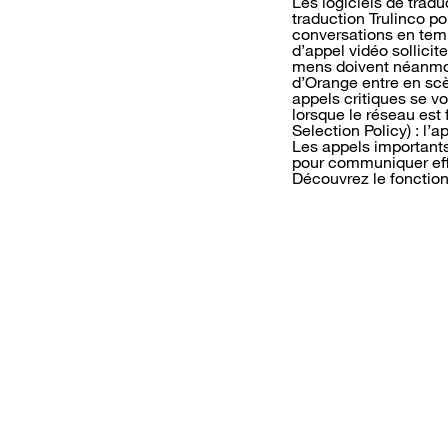
Les logiciels de trad
traduction Trulinco p
conversations en temp
d’appel vidéo sollicit
mens doivent néanmoin
d’Orange entre en scè
appels critiques se vo
lorsque le réseau est
Selection Policy) : l
Les appels importants 
pour communiquer effi
Découvrez le fonctio