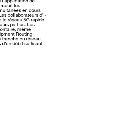
 l’application de
raduit les
imultanées en cours
Les collaborateurs d’i-
e le réseau 5G rapide
eurs parties. Les
ioritaire, même
quipment Routing
e tranche du réseau.
 d’un débit suffisant