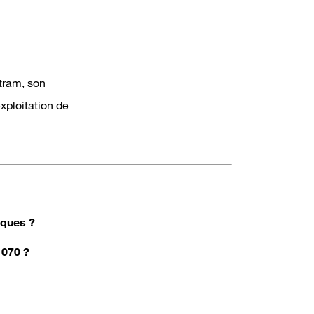
tram, son
exploitation de
iques ?
 070 ?