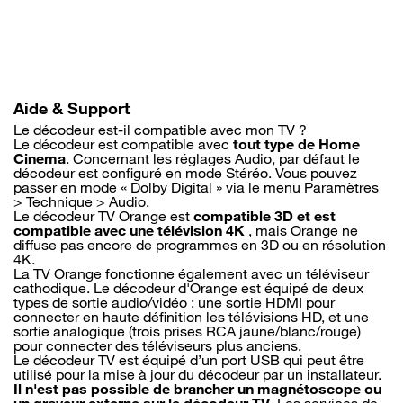
Aller
au
contenu
principal
Aide & Support
Le décodeur est-il compatible avec mon TV ?
Le décodeur est compatible avec
tout type de Home
Cinema
. Concernant les réglages Audio, par défaut le
décodeur est configuré en mode Stéréo. Vous pouvez
passer en mode « Dolby Digital » via le menu Paramètres
> Technique > Audio.
Le décodeur TV Orange est
compatible 3D et est
compatible avec une télévision 4K
, mais Orange ne
diffuse pas encore de programmes en 3D ou en résolution
4K.
La TV Orange fonctionne également avec un téléviseur
cathodique. Le décodeur d'Orange est équipé de deux
types de sortie audio/vidéo : une sortie HDMI pour
connecter en haute définition les télévisions HD, et une
sortie analogique (trois prises RCA jaune/blanc/rouge)
pour connecter des téléviseurs plus anciens.
Le décodeur TV est équipé d’un port USB qui peut être
utilisé pour la mise à jour du décodeur par un installateur.
Il n'est pas possible de brancher un magnétoscope ou