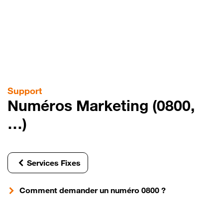
Aller
au
contenu
principal
Support
Numéros Marketing (0800,
…)
Services Fixes
Comment demander un numéro 0800 ?