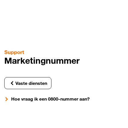
Overslaan
en
naar
de
inhoud
gaan
Support
Marketingnummer
Vaste diensten
Hoe vraag ik een 0800-nummer aan?