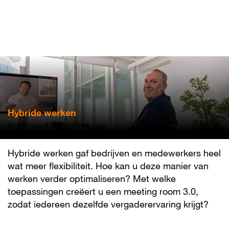
Overslaan
en
naar
de
inhoud
gaan
Hybride werken
Werk naadloos samen
Hybride werken gaf bedrijven en medewerkers heel
wat meer flexibiliteit. Hoe kan u deze manier van
werken verder optimaliseren? Met welke
toepassingen creëert u een meeting room 3.0,
zodat iedereen dezelfde vergaderervaring krijgt?