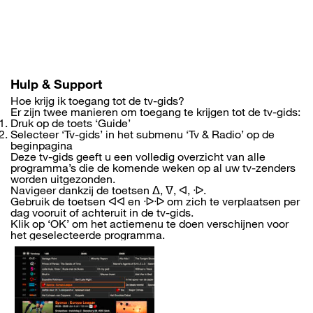
Overslaan
en
naar
de
inhoud
gaan
Hulp & Support
Hoe krijg ik toegang tot de tv-gids?
Er zijn twee manieren om toegang te krijgen tot de tv-gids:
Druk op de toets ‘Guide’
Selecteer ‘Tv-gids’ in het submenu ‘Tv & Radio’ op de
beginpagina
Deze tv-gids geeft u een volledig overzicht van alle
programma’s die de komende weken op al uw tv-zenders
worden uitgezonden.
Navigeer dankzij de toetsen ᐃ, ᐁ, ᐊ, ᐒ.
Gebruik de toetsen ᐊᐊ en ᐒᐒ om zich te verplaatsen per
dag vooruit of achteruit in de tv-gids.
Klik op ‘OK’ om het actiemenu te doen verschijnen voor
het geselecteerde programma.