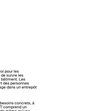
oi pour les
 de suivre les
 bâtiment. Les
rt des personnes
kage dans un entrepôt
 besoins concrets, à
 IoT comprend un
u, de même qu’une