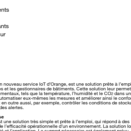
ents
ants
sur
 nouveau service IoT d’Orange, est une solution prête à l’empl
s et les gestionnaires de bâtiments. Cette solution leur permet
entaux, tels que la température, l’humidité et le CO
dans un
2
automatiser eux-mêmes les mesures et améliorer ainsi le confo
t en outre aussi, par exemple, contrôler les conditions de stoc
des alertes.
se
 une solution très simple et prête à l’emploi, qui répond à des
 de l’efficacité opérationnelle d’un environnement. La solution
ité et l’application. Le support nécessaire est également prév