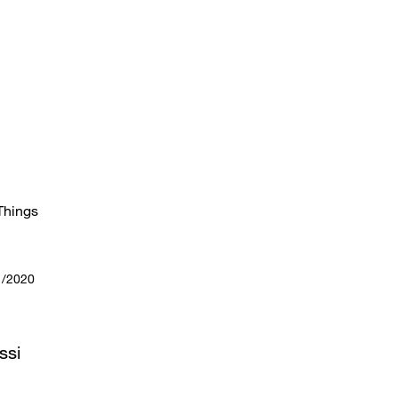
 Things
1/2020
ssi