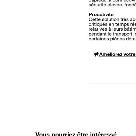
sécurité élevée, fond
Proactivité
Cette solution très a
critiques en temps ré
relatives à leurs bâti
pendant le transport, 
certaines pièces déta
Améliorez votre 
Vous pourriez être intéressé