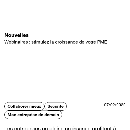
Aller
au
contenu
principal
Nouvelles
Webinaires : stimulez la croissance de votre PME
07/02/2022
Collaborer mieux
Sécurité
Mon entreprise de demain
Les entreprises en pleine croissance profitent à