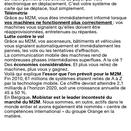
électronique en déplacement. C’est votre système de
carte qui se déplace, tout simplement.
Télémétrie
Grâce au M2M, vous êtes immédiatement informé lorsque
vos machines ne fonctionnent plus correctement
: vos
machines vous signalent qu’elles doivent être
réapprovisionnées, entretenues ou réparées.
Lutte contre le vol
Grâce au M2M, vos ascenseurs, bâtiments et véhicules
vous signalent automatiquement et immédiatement les
pannes, les vols ou les tentatives d’effraction.
La communication mobile des machines rend de
nombreuses phases intermédiaires superflues. A la clé ?
Des
économies considérables
. Et plus vous reliez de
machines, plus vous y gagnez.
Voilà qui explique
l’essor que l’on prévoit pour le M2M
.
Fin 2010, 61 millions de systèmes étaient reliés de A à Z
par la technologie mobile. Ce chiffre devrait atteindre 2,1
milliards à l’horizon 2020, soit une croissance annuelle de
45 à 50 %.
En Belgique,
Mobistar est le leader incontesté du
marché du M2M
. Nous sommes, en outre, actifs dans le
monde entier et avons également été nommés « centre de
compétences international » du groupe Orange en la
matière.