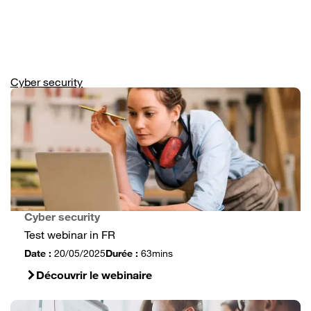
Aller
au
contenu
principal
Cyber security
Cyber security
Test webinar in FR
Date :
20/05/2025
Durée :
63mins
Découvrir le webinaire