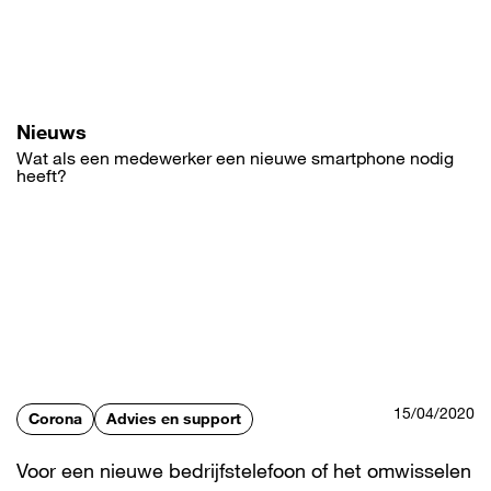
Overslaan
en
naar
de
inhoud
gaan
Nieuws
Wat als een medewerker een nieuwe smartphone nodig
heeft?
15/04/2020
Corona
Advies en support
Voor een nieuwe bedrijfstelefoon of het omwisselen