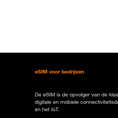
Overslaan
en
naar
de
inhoud
gaan
eSIM voor bedrijven
De technologie van morgen, vandaag al in 
De eSIM is de opvolger van de kla
digitale en mobiele connectivitei
en het IoT.