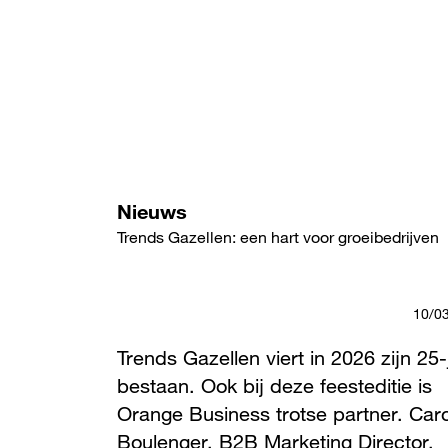
Overslaan
en
naar
de
inhoud
gaan
Nieuws
Trends Gazellen: een hart voor groeibedrijven
10/0
Trends Gazellen viert in 2026 zijn 25-
bestaan. Ook bij deze feesteditie is
Orange Business trotse partner. Caro
Boulenger, B2B Marketing Director,