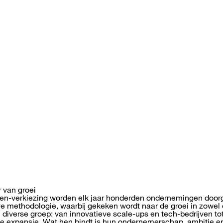
 van groei
len-verkiezing worden elk jaar honderden ondernemingen doorg
e methodologie, waarbij gekeken wordt naar de groei in zowel 
diverse groep: van innovatieve scale-ups en tech-bedrijven tot
olle expansie. Wat hen bindt is hun ondernemerschap, ambitie 