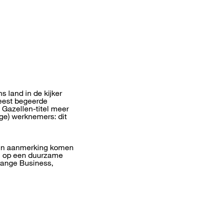
s land in de kijker
meest begeerde
 Gazellen-titel meer
ige) werknemers: dit
e in aanmerking komen
en op een duurzame
range Business,