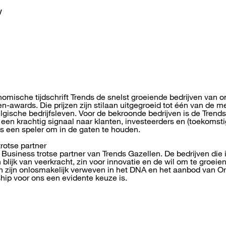
w
nomische tijdschrift Trends de snelst groeiende bedrijven van on
n-awards. Die prijzen zijn stilaan uitgegroeid tot één van de 
lgische bedrijfsleven. Voor de bekroonde bedrijven is de Trends
s een krachtig signaal naar klanten, investeerders en (toekomst
en is een speler om in de gaten te houden.
rotse partner
e Business trotse partner van Trends Gazellen. De bedrijven di
blijk van veerkracht, zin voor innovatie en de wil om te groei
n zijn onlosmakelijk verweven in het DNA en het aanbod van O
hip voor ons een evidente keuze is.