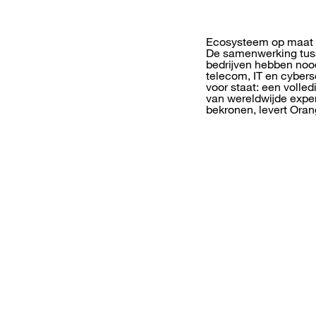
Ecosysteem op maat v
De samenwerking tuss
bedrijven hebben noo
telecom, IT en cybers
voor staat: een volled
van wereldwijde exper
bekronen, levert Oran