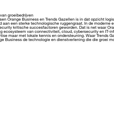
an groeibedrijven
en Orange Business en Trends Gazellen is in dat opzicht logi
d aan een sterke technologische ruggengraat. In de moderne e
ecurity kritische succesfactoren geworden. Dat is net waar Or
ig ecosysteem van connectiviteit, cloud, cybersecurity en IT-inf
tise maar met lokale kennis en ondersteuning. Waar Trends Ga
ge Business de technologie en dienstverlening die die groei mo