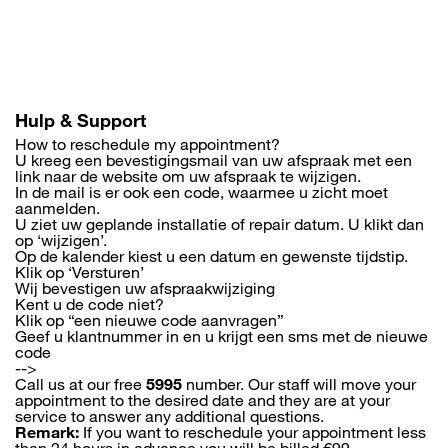
Skip
to
main
content
Hulp & Support
How to reschedule my appointment?
U kreeg een bevestigingsmail van uw afspraak met een
link naar de website om uw afspraak te wijzigen.
In de mail is er ook een code, waarmee u zicht moet
aanmelden.
U ziet uw geplande installatie of repair datum. U klikt dan
op ‘wijzigen’.
Op de kalender kiest u een datum en gewenste tijdstip.
Klik op ‘Versturen’
Wij bevestigen uw afspraakwijziging
Kent u de code niet?
Klik op “een nieuwe code aanvragen”
Geef u klantnummer in en u krijgt een sms met de nieuwe
code
-->
Call us at our free
5995
number. Our staff will move your
appointment to the desired date and they are at your
service to answer any additional questions.
Remark:
If you want to reschedule your appointment less