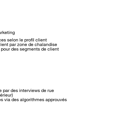
arketing
es selon le profil client
lient par zone de chalandise
té pour des segments de client
e par des interviews de rue
térieur)
s via des algorithmes approuvés