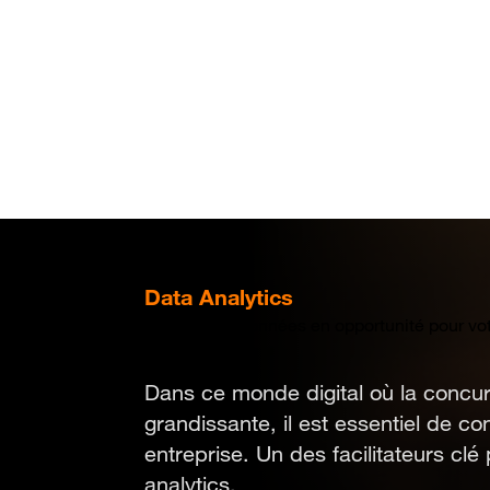
Aller
au
contenu
principal
Data Analytics
Traduire les données en opportunité pour vot
Dans ce monde digital où la concur
grandissante, il est essentiel de co
entreprise. Un des facilitateurs clé 
analytics.