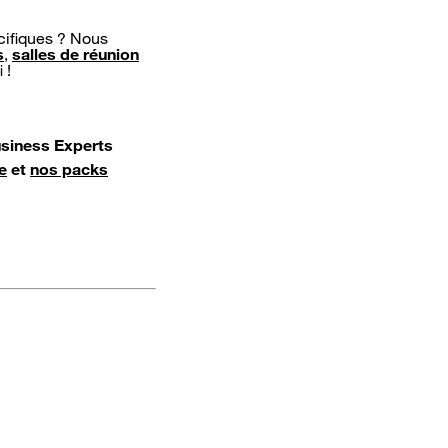
cifiques ? Nous
s
,
salles de réunion
 !
usiness Experts
e
et
nos packs