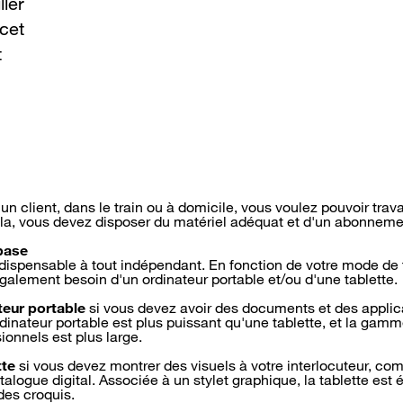
ller
cet
t
 client, dans le train ou à domicile, vous voulez pouvoir trava
ela, vous devez disposer du matériel adéquat et d'un abonnem
 base
ispensable à tout indépendant. En fonction de votre mode de t
galement besoin d'un ordinateur portable et/ou d'une tablette.
teur portable
si vous devez avoir des documents et des applic
inateur portable est plus puissant qu'une tablette, et la gamme
ionnels est plus large.
tte
si vous devez montrer des visuels à votre interlocuteur, c
alogue digital. Associée à un stylet graphique, la tablette est 
des croquis.