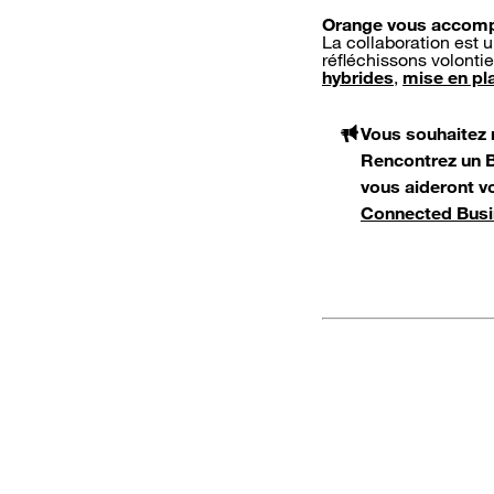
Orange vous accom
La collaboration est 
réfléchissons volonti
hybrides
,
mise en pl
Vous souhaitez n
Rencontrez un B
vous aideront v
Connected Bus