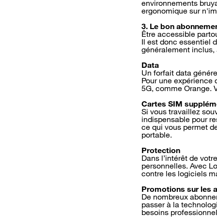
environnements bruyan
ergonomique sur n'imp
3. Le bon abonneme
Être accessible parto
Il est donc essentiel 
généralement inclus, à
Data
Un forfait data génér
Pour une expérience d
5G, comme Orange. Vou
Cartes SIM supplém
Si vous travaillez so
indispensable pour re
ce qui vous permet de
portable.
Protection
Dans l’intérêt de votr
personnelles. Avec Lo
contre les logiciels ma
Promotions sur les a
De nombreux abonneme
passer à la technolog
besoins professionnel