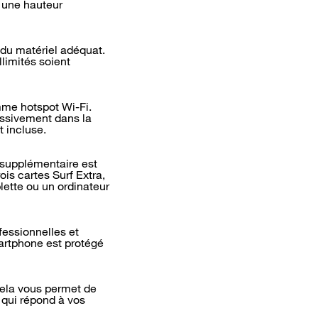
à une hauteur
 du matériel adéquat.
llimités soient
mme hotspot Wi-Fi.
assivement dans la
 incluse.
M supplémentaire est
is cartes Surf Extra,
lette ou un ordinateur
fessionnelles et
martphone est protégé
Cela vous permet de
 qui répond à vos