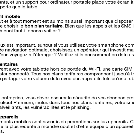
ts, et un support pour ordinateur portable place votre écran 
orte quelle table.
nt mobile
ut et à tout moment est au moins aussi important que disposer
de choisir le
bon plan tarifaire
. Bien que les appels et les SMS i
 quoi faut-il encore veiller ?
eux est important, surtout si vous utilisez votre smartphone co
e navigation optimale, choisissez un opérateur qui investit m
s voyagez à l'étranger ? Vérifiez si la consommation data est
entaires
uvent avec votre tablette hors de portée du Wi-Fi, une carte SI
ster connecté. Tous nos plans tarifaires comprennent jusqu'à tro
 partager votre volume data avec des appareils tels qu'une tab
e entreprise, vous devez assurer la sécurité de vos données pro
okout Premium, inclus dans tous nos plans tarifaires, votre s
lveillants, les vulnérabilités et le phishing.
ppareils
nts mobiles sont assortis de promotions sur les appareils. 
ie la plus récente à moindre coût et d’être équipé d'un appareil
s.