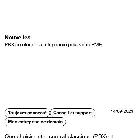
Aller
au
contenu
principal
Nouvelles
PBX ou cloud : la téléphonie pour votre PME
14/09/2023
Toujours connecté
Conseil et support
Mon entreprise de demain
Que choisir entre central classique (PBX) et