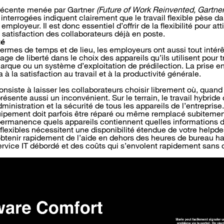
récente menée par Gartner
(Future of Work Reinvented, Gartner
nterrogées indiquent clairement que le travail flexible pèse da
employeur. Il est donc essentiel d’offrir de la flexibilité pour at
a satisfaction des collaborateurs déjà en poste.
té
n termes de temps et de lieu, les employeurs ont aussi tout intérêt
ge de liberté dans le choix des appareils qu’ils utilisent pour t
arque ou un système d’exploitation de prédilection. La prise 
 à la satisfaction au travail et à la productivité générale.
nsiste à laisser les collaborateurs choisir librement où, quand 
 présente aussi un inconvénient. Sur le terrain, le travail hybrid
inistration et la sécurité de tous les appareils de l’entreprise
quipement doit parfois être réparé ou même remplacé subitement,
permanence quels appareils contiennent quelles informations de
 flexibles nécessitent une disponibilité étendue de votre helpde
 obtenir rapidement de l’aide en dehors des heures de bureau ha
vice IT débordé et des coûts qui s’envolent rapidement sans 