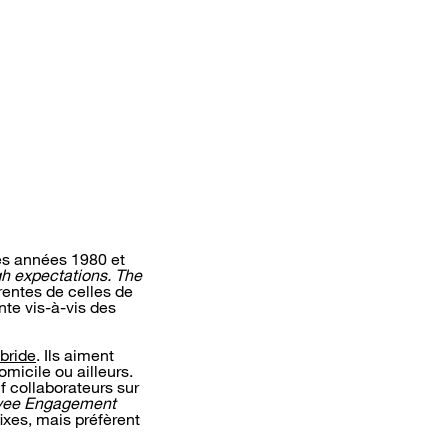
les années 1980 et
h expectations. The
érentes de celles de
te vis-à-vis des
ybride
. Ils aiment
micile ou ailleurs.
f collaborateurs sur
oyee Engagement
fixes, mais préfèrent