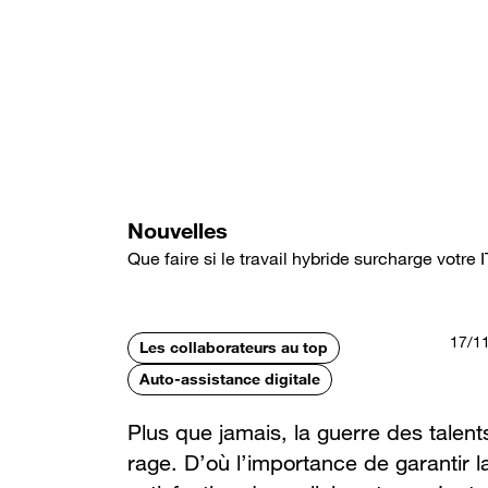
Aller
au
contenu
principal
Nouvelles
Que faire si le travail hybride surcharge votre I
17/1
Les collaborateurs au top
Auto-assistance digitale
Plus que jamais, la guerre des talents
rage. D’où l’importance de garantir l