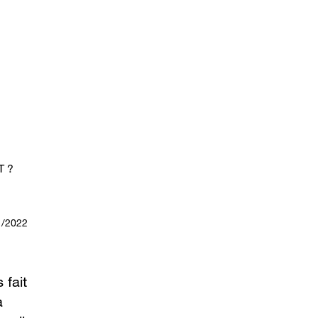
T ?
1/2022
 fait
a