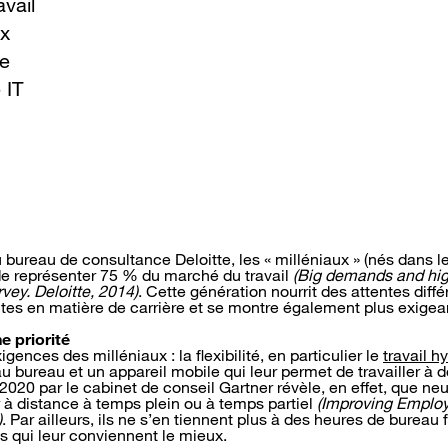
avail
ix
re
 IT
u bureau de consultance Deloitte, les « milléniaux » (nés dans 
de représenter 75 % du marché du travail
(Big demands and hig
rvey. Deloitte, 2014)
. Cette génération nourrit des attentes diff
es en matière de carrière et se montre également plus exigean
ne priorité
igences des milléniaux : la flexibilité, en particulier le
travail h
 bureau et un appareil mobile qui leur permet de travailler à do
20 par le cabinet de conseil Gartner révèle, en effet, que neu
er à distance à temps plein ou à temps partiel
(Improving Empl
)
. Par ailleurs, ils ne s’en tiennent plus à des heures de bureau 
s qui leur conviennent le mieux.