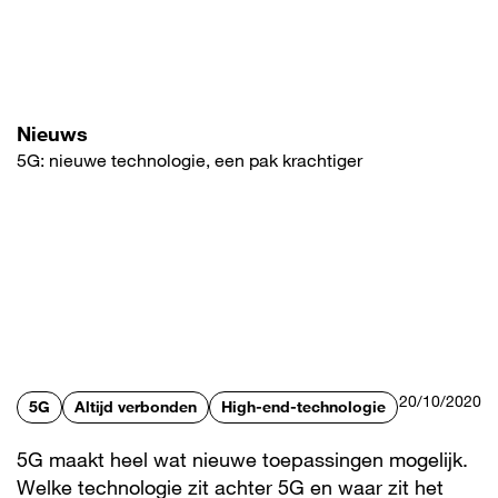
Overslaan
en
naar
de
inhoud
gaan
Nieuws
5G: nieuwe technologie, een pak krachtiger
20/10/2020
5G
Altijd verbonden
High-end-technologie
5G maakt heel wat nieuwe toepassingen mogelijk.
Welke technologie zit achter 5G en waar zit het