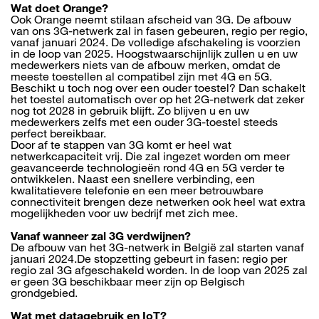
Wat doet Orange?
Ook Orange neemt stilaan afscheid van 3G. De afbouw
van ons 3G-netwerk zal in fasen gebeuren, regio per regio,
vanaf januari 2024. De volledige afschakeling is voorzien
in de loop van 2025. Hoogstwaarschijnlijk zullen u en uw
medewerkers niets van de afbouw merken, omdat de
meeste toestellen al compatibel zijn met 4G en 5G.
Beschikt u toch nog over een ouder toestel? Dan schakelt
het toestel automatisch over op het 2G-netwerk dat zeker
nog tot 2028 in gebruik blijft. Zo blijven u en uw
medewerkers zelfs met een ouder 3G-toestel steeds
perfect bereikbaar.
Door af te stappen van 3G komt er heel wat
netwerkcapaciteit vrij. Die zal ingezet worden om meer
geavanceerde technologieën rond 4G en 5G verder te
ontwikkelen. Naast een snellere verbinding, een
kwalitatievere telefonie en een meer betrouwbare
connectiviteit brengen deze netwerken ook heel wat extra
mogelijkheden voor uw bedrijf met zich mee.
Vanaf wanneer zal 3G verdwijnen?
De afbouw van het 3G-netwerk in België zal starten vanaf
januari 2024.De stopzetting gebeurt in fasen: regio per
regio zal 3G afgeschakeld worden. In de loop van 2025 zal
er geen 3G beschikbaar meer zijn op Belgisch
grondgebied.
Wat met datagebruik en IoT?