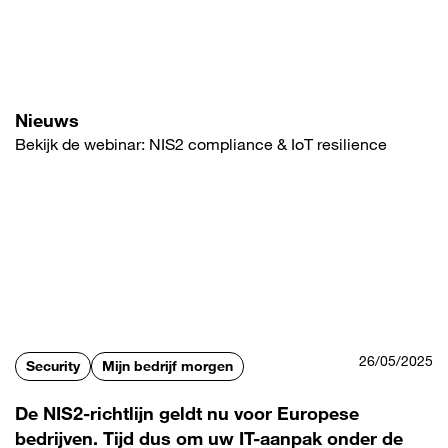
Overslaan
en
naar
de
inhoud
gaan
Nieuws
Bekijk de webinar: NIS2 compliance & IoT resilience
26/05/2025
Security
Mijn bedrijf morgen
De NIS2-richtlijn geldt nu voor Europese
bedrijven. Tijd dus om uw IT-aanpak onder de