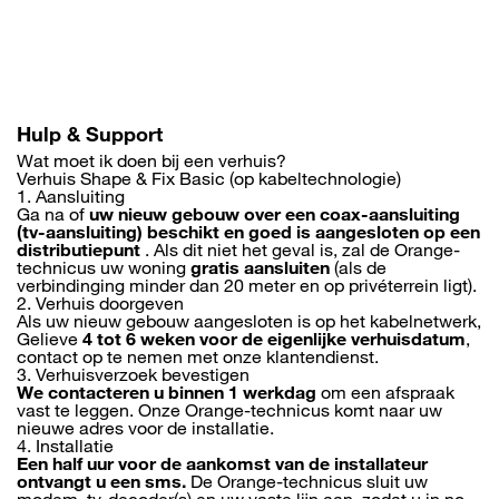
Overslaan
en
naar
de
inhoud
gaan
Hulp & Support
Wat moet ik doen bij een verhuis?
Verhuis Shape & Fix Basic (op kabeltechnologie)
1.
Aansluiting
Ga na of
uw nieuw gebouw over een coax-aansluiting
(tv-aansluiting) beschikt en goed is aangesloten op een
distributiepunt
. Als dit niet het geval is, zal de Orange-
technicus uw woning
gratis aansluiten
(als de
verbindinging minder dan 20 meter en op privéterrein ligt).
2.
Verhuis doorgeven
Als uw nieuw gebouw aangesloten is op het kabelnetwerk,
Gelieve
4 tot 6 weken voor de eigenlijke verhuisdatum
,
contact op te nemen met onze klantendienst.
3.
Verhuisverzoek bevestigen
We contacteren u binnen 1 werkdag
om een afspraak
vast te leggen. Onze Orange-technicus komt naar uw
nieuwe adres voor de installatie.
4.
Installatie
Een half uur voor de aankomst van de installateur
ontvangt u een sms.
De Orange-technicus sluit uw