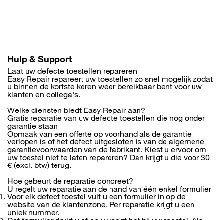
Overslaan
en
naar
de
inhoud
gaan
Hulp & Support
Laat uw defecte toestellen repareren
Easy Repair repareert uw toestellen zo snel mogelijk zodat
u binnen de kortste keren weer bereikbaar bent voor uw
klanten en collega's.
Welke diensten biedt Easy Repair aan?
Gratis reparatie van uw defecte toestellen die nog onder
garantie staan
Opmaak van een offerte op voorhand als de garantie
verlopen is of het defect uitgesloten is van de algemene
garantievoorwaarden van de fabrikant. Kiest u ervoor om
uw toestel niet te laten repareren? Dan krijgt u die voor 30
€ (excl. btw) terug.
Hoe gebeurt de reparatie concreet?
U regelt uw reparatie aan de hand van één enkel formulier
Voor elk defect toestel vult u een formulier in op de
website van de klantenzone. Per reparatie krijgt u een
uniek nummer.