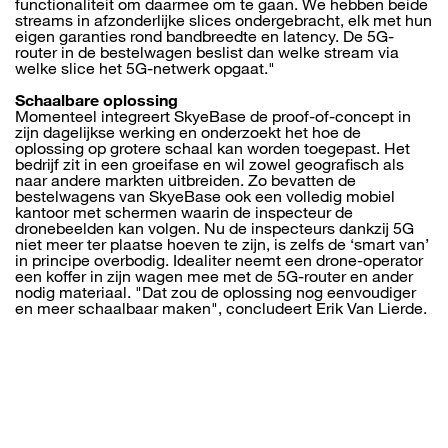
functionaliteit om daarmee om te gaan. We hebben beide
streams in afzonderlijke slices ondergebracht, elk met hun
eigen garanties rond bandbreedte en latency. De 5G-
router in de bestelwagen beslist dan welke stream via
welke slice het 5G-netwerk opgaat."
Schaalbare oplossing
Momenteel integreert SkyeBase de proof-of-concept in
zijn dagelijkse werking en onderzoekt het hoe de
oplossing op grotere schaal kan worden toegepast. Het
bedrijf zit in een groeifase en wil zowel geografisch als
naar andere markten uitbreiden. Zo bevatten de
bestelwagens van SkyeBase ook een volledig mobiel
kantoor met schermen waarin de inspecteur de
dronebeelden kan volgen. Nu de inspecteurs dankzij 5G
niet meer ter plaatse hoeven te zijn, is zelfs de ‘smart van’
in principe overbodig. Idealiter neemt een drone-operator
een koffer in zijn wagen mee met de 5G-router en ander
nodig materiaal. "Dat zou de oplossing nog eenvoudiger
en meer schaalbaar maken", concludeert Erik Van Lierde.