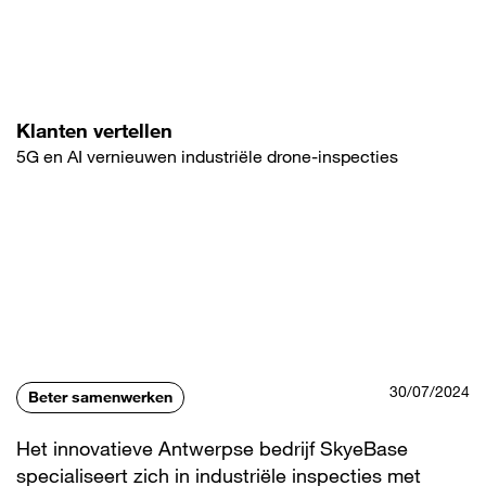
Overslaan
en
naar
de
inhoud
gaan
Klanten vertellen
5G en AI vernieuwen industriële drone-inspecties
30/07/2024
Beter samenwerken
Het innovatieve Antwerpse bedrijf SkyeBase
specialiseert zich in industriële inspecties met