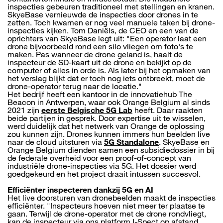
inspecties gebeuren traditioneel met stellingen en kranen.
SkyeBase vernieuwde de inspecties door drones in te
zetten. Toch kwamen er nog veel manuele taken bij drone-
inspecties kijken. Tom Daniëls, de CEO en een van de
oprichters van SkyeBase legt uit: "Een operator laat een
drone bijvoorbeeld rond een silo vliegen om foto's te
maken. Pas wanneer de drone geland is, haalt de
inspecteur de SD-kaart uit de drone en bekijkt op de
computer of alles in orde is. Als later bij het opmaken van
het verslag blijkt dat er toch nog iets ontbreekt, moet de
drone-operator terug naar de locatie."
Het bedrijf heeft een kantoor in de innovatiehub The
Beacon in Antwerpen, waar ook Orange Belgium al sinds
2021 zijn
eerste Belgische 5G Lab
heeft. Daar raakten
beide partijen in gesprek. Door expertise uit te wisselen,
werd duidelijk dat het netwerk van Orange de oplossing
zou kunnen zijn. Drones kunnen immers hun beelden live
naar de cloud uitsturen via
5G Standalone
. SkyeBase en
Orange Belgium dienden samen een subsidiedossier in bij
de federale overheid voor een proof-of-concept van
industriële drone-inspecties via 5G. Het dossier werd
goedgekeurd en het project draait intussen succesvol.
Efficiënter inspecteren dankzij 5G en AI
Het live doorsturen van dronebeelden maakt de inspecties
efficiënter. "Inspecteurs hoeven niet meer ter plaatse te
gaan. Terwijl de drone-operator met de drone rondvliegt,
kan de inspecteur via ons platform I-Spect op afstand