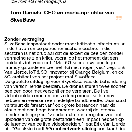
die met 4G niet mogelijk is
Tom Daniëls, CEO en mede-oprichter van
SkyeBase
Zonder vertraging
SkyeBase inspecteert onder meer kritische infrastructuur
in de haven en de petrochemische industrie. In die
sectoren is het cruciaal dat de expert de beelden zonder
vertraging te zien krijgt, vooral op het moment dat een
incident zich voordoet. "Met 5G kunnen we een lage
latency garanderen die met 4G niet mogelijk is," zegt Erik
Van Lierde, IoT & 5G Innovator bij Orange Belgium, en de
5G-architect van het project met SkyeBase.
De grootste uitdaging voor SkyeBase was de behandeling
van verschillende beelden. De drones sturen twee soorten
beelden door met verschillende vereisten. De live
videobeelden moeten een zo laag mogelijke latency
hebben en vereisen een redelijke bandbreedte. Daarnaast
verstuurt de ‘smart van’ ook grote bestanden naar de
cloud met een hoge bandbreedte, waarbij de latency
minder belangrijk is. "Zonder extra maatregelen zou het
uploaden van de grote bestanden een impact hebben op
de latency van de live videobeelden," legt Erik Van Lierde
uit. "Gelukkig biedt 5G met
network slicing
een krachtige