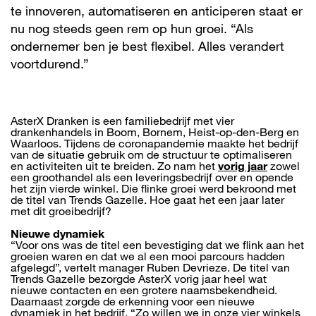
te innoveren, automatiseren en anticiperen staat er
nu nog steeds geen rem op hun groei. “Als
ondernemer ben je best flexibel. Alles verandert
voortdurend.”
AsterX Dranken is een familiebedrijf met vier
drankenhandels in Boom, Bornem, Heist-op-den-Berg en
Waarloos. Tijdens de coronapandemie maakte het bedrijf
van de situatie gebruik om de structuur te optimaliseren
en activiteiten uit te breiden. Zo nam het
vorig jaar
zowel
een groothandel als een leveringsbedrijf over en opende
het zijn vierde winkel. Die flinke groei werd bekroond met
de titel van Trends Gazelle. Hoe gaat het een jaar later
met dit groeibedrijf?
Nieuwe dynamiek
“Voor ons was de titel een bevestiging dat we flink aan het
groeien waren en dat we al een mooi parcours hadden
afgelegd”, vertelt manager Ruben Devrieze. De titel van
Trends Gazelle bezorgde AsterX vorig jaar heel wat
nieuwe contacten en een grotere naamsbekendheid.
Daarnaast zorgde de erkenning voor een nieuwe
dynamiek in het bedrijf. “Zo willen we in onze vier winkels