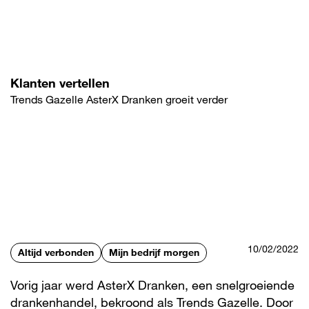
Overslaan
en
naar
de
inhoud
gaan
Klanten vertellen
Trends Gazelle AsterX Dranken groeit verder
10/02/2022
Altijd verbonden
Mijn bedrijf morgen
Vorig jaar werd AsterX Dranken, een snelgroeiende
drankenhandel, bekroond als Trends Gazelle. Door