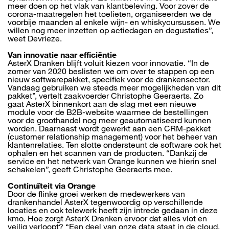
meer doen op het vlak van klantbeleving. Voor zover de
corona-maatregelen het toelieten, organiseerden we de
voorbije maanden al enkele wijn- en whiskycursussen. We
willen nog meer inzetten op actiedagen en degustaties”,
weet Devrieze.
Van innovatie naar efficiëntie
AsterX Dranken blijft voluit kiezen voor innovatie. “In de
zomer van 2020 beslisten we om over te stappen op een
nieuw softwarepakket, specifiek voor de drankensector.
Vandaag gebruiken we steeds meer mogelijkheden van dit
pakket”, vertelt zaakvoerder Christophe Geeraerts. Zo
gaat AsterX binnenkort aan de slag met een nieuwe
module voor de B2B-website waarmee de bestellingen
voor de groothandel nog meer geautomatiseerd kunnen
worden. Daarnaast wordt gewerkt aan een CRM-pakket
(customer relationship management) voor het beheer van
klantenrelaties. Ten slotte ondersteunt de software ook het
ophalen en het scannen van de producten. “Dankzij de
service en het netwerk van Orange kunnen we hierin snel
schakelen”, geeft Christophe Geeraerts mee.
Continuïteit via Orange
Door de flinke groei werken de medewerkers van
drankenhandel AsterX tegenwoordig op verschillende
locaties en ook telewerk heeft zijn intrede gedaan in deze
kmo. Hoe zorgt AsterX Dranken ervoor dat alles vlot en
veilig verloopt? “Een deel van onze data staat in de cloud.