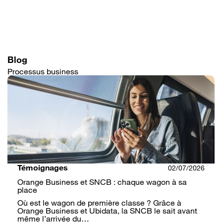
Aller
au
contenu
principal
Blog
Processus business
Témoignages
02/07/2026
Orange Business et SNCB : chaque wagon à sa
place
Où est le wagon de première classe ? Grâce à
Orange Business et Ubidata, la SNCB le sait avant
même l’arrivée du…