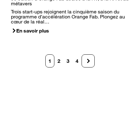
métavers
Trois start-ups rejoignent la cinquième saison du
programme d’accélération Orange Fab. Plongez au
cœur de la réal…
En savoir plus
Pagination
1
2
3
4
Page
Page
Page
Page
courante