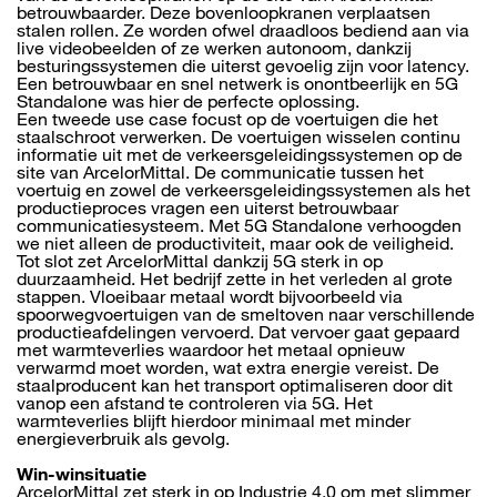
betrouwbaarder. Deze bovenloopkranen verplaatsen
stalen rollen. Ze worden ofwel draadloos bediend aan via
live videobeelden of ze werken autonoom, dankzij
besturingssystemen die uiterst gevoelig zijn voor latency.
Een betrouwbaar en snel netwerk is onontbeerlijk en 5G
Standalone was hier de perfecte oplossing.
Een tweede use case focust op de voertuigen die het
staalschroot verwerken. De voertuigen wisselen continu
informatie uit met de verkeersgeleidingssystemen op de
site van ArcelorMittal. De communicatie tussen het
voertuig en zowel de verkeersgeleidingssystemen als het
productieproces vragen een uiterst betrouwbaar
communicatiesysteem. Met 5G Standalone verhoogden
we niet alleen de productiviteit, maar ook de veiligheid.
Tot slot zet ArcelorMittal dankzij 5G sterk in op
duurzaamheid. Het bedrijf zette in het verleden al grote
stappen. Vloeibaar metaal wordt bijvoorbeeld via
spoorwegvoertuigen van de smeltoven naar verschillende
productieafdelingen vervoerd. Dat vervoer gaat gepaard
met warmteverlies waardoor het metaal opnieuw
verwarmd moet worden, wat extra energie vereist. De
staalproducent kan het transport optimaliseren door dit
vanop een afstand te controleren via 5G. Het
warmteverlies blijft hierdoor minimaal met minder
energieverbruik als gevolg.
Win-winsituatie
ArcelorMittal zet sterk in op Industrie 4.0 om met slimmer