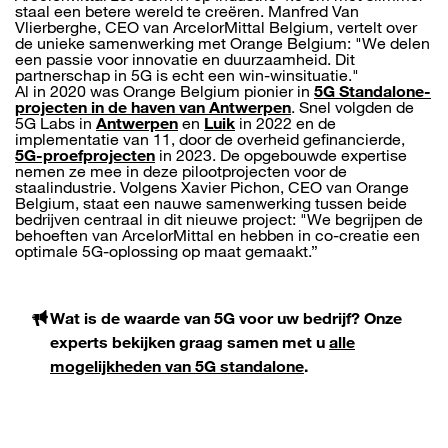
staal een betere wereld te creëren. Manfred Van
Vlierberghe, CEO van ArcelorMittal Belgium, vertelt over
de unieke samenwerking met Orange Belgium: "We delen
een passie voor innovatie en duurzaamheid. Dit
partnerschap in 5G is echt een win-winsituatie."
Al in 2020 was Orange Belgium pionier in
5G Standalone-
projecten in de haven van Antwerpen
. Snel volgden de
5G Labs in
Antwerpen
en
Luik
in 2022 en de
implementatie van 11, door de overheid gefinancierde,
5G-proefprojecten
in 2023. De opgebouwde expertise
nemen ze mee in deze pilootprojecten voor de
staalindustrie. Volgens Xavier Pichon, CEO van Orange
Belgium, staat een nauwe samenwerking tussen beide
bedrijven centraal in dit nieuwe project: "We begrijpen de
behoeften van ArcelorMittal en hebben in co-creatie een
optimale 5G-oplossing op maat gemaakt.”
Wat is de waarde van 5G voor uw bedrijf? Onze
experts bekijken graag samen met u
alle
mogelijkheden van 5G standalone
.