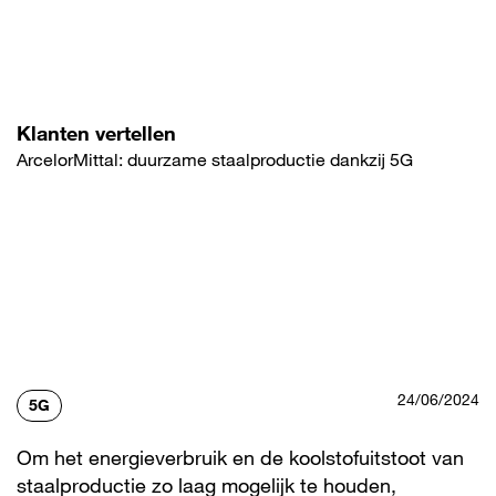
Overslaan
en
naar
de
inhoud
gaan
Klanten vertellen
ArcelorMittal: duurzame staalproductie dankzij 5G
24/06/2024
5G
Om het energieverbruik en de koolstofuitstoot van
staalproductie zo laag mogelijk te houden,