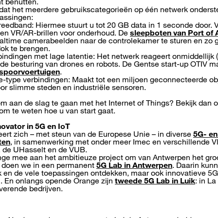
nt benutten.
 dat het meerdere gebruikscategorieën op één netwerk onderst
passingen:
eedband: Hiermee stuurt u tot 20 GB data in 1 seconde door. 
 en VR/AR-brillen voor onderhoud. De
sleepboten van Port of
ealtime camerabeelden naar de controlekamer te sturen en zo 
 dok te brengen.
indingen met lage latentie: Het netwerk reageert onmiddellijk (
n de besturing van drones en robots. De Gentse start-up OTIV m
 spoorvoertuigen
.
-type verbindingen: Maakt tot een miljoen geconnecteerde obj
oor slimme steden en industriële sensoren.
om aan de slag te gaan met het Internet of Things? Bekijk dan
om te weten hoe u van start gaat.
novator in 5G en IoT
ert zich – met steun van de Europese Unie – in diverse
5G- en
ten
, in samenwerking met onder meer Imec en verschillende Vl
 de UHasselt en de VUB.
nge mee aan het ambitieuze project om van Antwerpen het groo
t doen we in een permanent
5G Lab in Antwerpen
. Daarin kunn
k en de vele toepassingen ontdekken, maar ook innovatieve 5
n. En onlangs opende Orange zijn
tweede 5G Lab in Luik
: in L
verende bedrijven.