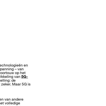
technologieën en
spanning – van
voortouw op het
wikkeling van
5G-
elling: de
t zeker. Maar 5G is
zen van andere
et volledige