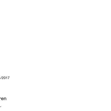
4/2017
ren
.