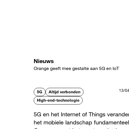
Overslaan
en
naar
de
inhoud
gaan
Nieuws
Orange geeft mee gestalte aan 5G en IoT
13/0
5G
Altijd verbonden
High-end-technologie
5G en het Internet of Things verande
het mobiele landschap fundamenteel