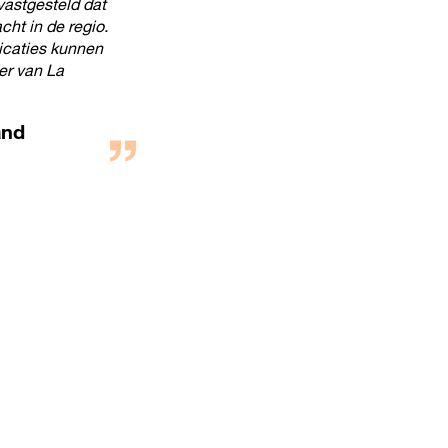
astgesteld dat
ht in de regio.
licaties kunnen
der van La
and