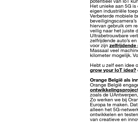
potentieel van IoT ku
Het unieke aan 5G is
eigen industriële toe
Verbeterde mobiele br
beveiligingscamera’s
hiervan gebruik om r
veilig naar het juiste
Ultrabetrouwbare verb
zelfrijdende auto’s e
voor zijn
zelfrijdende
Massaal veel machine
kilometer mogelijk. V
Hebt u zelf een idee 
grow your IoT idea?
Orange België als in
Orange België engage
ontwikkelingsprojec
zoals de UAntwerpen,
Zo werken we bij Ora
Europa te maken. Da
alleen het 5G-netwer
ontwikkelen en teste
van creatieve en inno