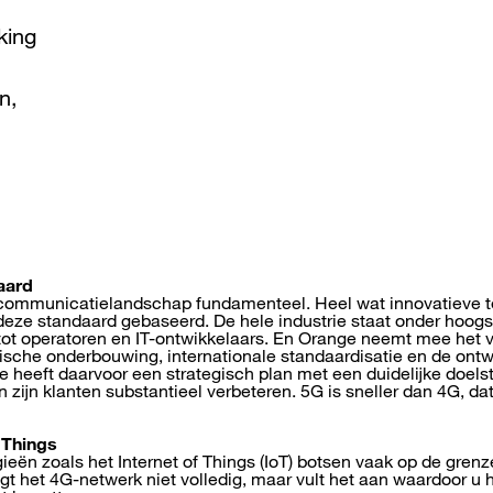
king
n,
aard
ecommunicatielandschap fundamenteel. Heel wat innovatieve 
deze standaard gebaseerd. De hele industrie staat onder hoog
ot operatoren en IT-ontwikkelaars. En Orange neemt mee het 
ische onderbouwing, internationale standaardisatie en de ont
e heeft daarvoor een strategisch plan met een duidelijke doelst
 zijn klanten substantieel verbeteren. 5G is sneller dan 4G, da
 Things
ieën zoals het Internet of Things (IoT) botsen vaak op de gren
t het 4G-netwerk niet volledig, maar vult het aan waardoor u h