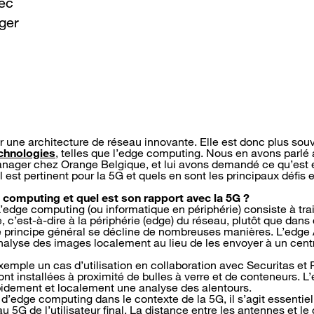
vec
ger
r une architecture de réseau innovante. Elle est donc plus s
echnologies
, telles que l’edge computing. Nous en avons parl
Manager chez Orange Belgique, et lui avons demandé ce qu’est
 est pertinent pour la 5G et quels en sont les principaux défis e
 computing et quel est son rapport avec la 5G ?
L’edge computing (ou informatique en périphérie) consiste à tra
, c’est-à-dire à la périphérie (edge) du réseau, plutôt que dans
 principe général se décline de nombreuses manières. L’edge A
alyse des images localement au lieu de les envoyer à un cent
emple un cas d’utilisation en collaboration avec Securitas et
nt installées à proximité de bulles à verre et de conteneurs. L
pidement et localement une analyse des alentours.
d’edge computing dans le contexte de la 5G, il s’agit essenti
 5G de l’utilisateur final. La distance entre les antennes et l