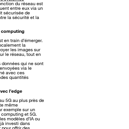
onction du réseau est
ent entre eux via un
it sécurisée de
re la sécurité et la
ge computing
t en train d’émerger.
localement la
voyer les images sur
ur le réseau, tout en
s données qui ne sont
 envoyées via le
aîné avec ces
ndes quantités
avec l’edge
eau 5G au plus près de
ette même
ar exemple sur un
e computing et 5G.
 les modèles d’IA ou
jà investi dans
 pour offrir des