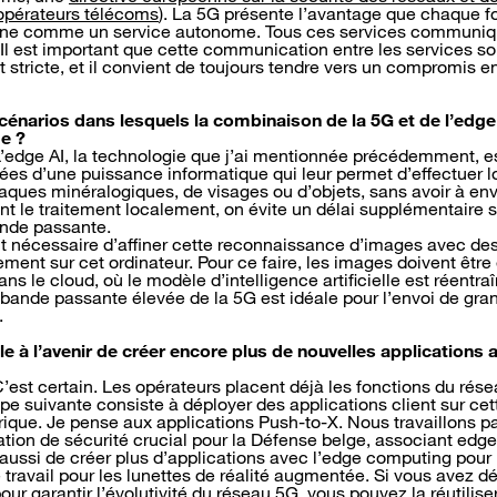
 opérateurs télécoms
). La 5G présente l’avantage que chaque f
ionne comme un service autonome. Tous ces services communiqu
Il est important que cette communication entre les services so
tricte, et il convient de toujours tendre vers un compromis ent
 scénarios dans lesquels la combinaison de la 5G et de l’ed
e ?
L’edge AI, la technologie que j’ai mentionnée précédemment, es
es d’une puissance informatique qui leur permet d’effectuer 
ques minéralogiques, de visages ou d’objets, sans avoir à en
nt le traitement localement, on évite un délai supplémentaire s
nde passante.
ent nécessaire d’affiner cette reconnaissance d’images avec de
ment sur cet ordinateur. Pour ce faire, les images doivent être
ns le cloud, où le modèle d’intelligence artificielle est réentr
bande passante élevée de la 5G est idéale pour l’envoi de gra
.
e à l’avenir de créer encore plus de nouvelles applications 
C’est certain. Les opérateurs placent déjà les fonctions du rés
’étape suivante consiste à déployer des applications client sur c
érique. Je pense aux applications Push-to-X. Nous travaillons p
ion de sécurité crucial pour la Défense belge, associant edg
aussi de créer plus d’applications avec l’edge computing pour
 travail pour les lunettes de réalité augmentée. Si vous avez dé
our garantir l’évolutivité du réseau 5G, vous pouvez la réutiliser