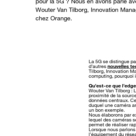
pour la 5G ? Nous en avons parlé a
Wouter Van Tilborg, Innovation Mana
chez Orange.
La 5G se distingue pa
d’autres
nouvelles t
Tilborg, Innovation 
computing, pourquoi il
Qu’est-ce que l’edge
Wouter Van Tilborg : 
proximité de la source
données centraux. Ce
duquel une caméra an
un bon exemple.
Nous élaborons par ex
lequel des caméras so
permet de réaliser ra
Lorsque nous parlons 
l’équipement du réseau