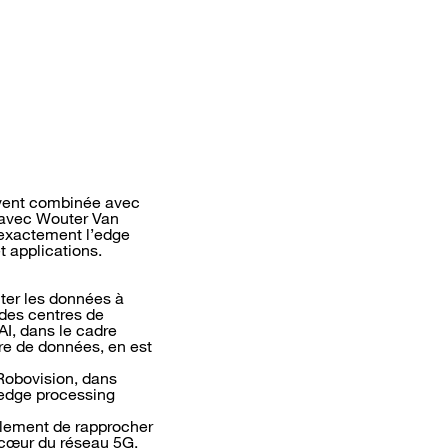
ouvent combinée avec
é avec Wouter Van
 exactement l’edge
t applications.
iter les données à
 des centres de
I, dans le cadre
re de données, en est
 Robovision, dans
’edge processing
ellement de rapprocher
e cœur du réseau 5G,