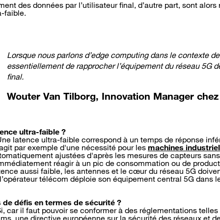
ement des données par l’utilisateur final, d’autre part, sont alors
-faible.
Lorsque nous parlons d’edge computing dans le contexte de la
essentiellement de rapprocher l’équipement du réseau 5G de 
final.
Wouter Van Tilborg, Innovation Manager che
ence ultra-faible ?
Une latence ultra-faible correspond à un temps de réponse infér
s'agit par exemple d'une nécessité pour les
machines industriel
omatiquement ajustées d'après les mesures de capteurs sans f
 immédiatement réagir à un pic de consommation ou de product
tence aussi faible, les antennes et le cœur du réseau 5G doive
 l’opérateur télécom déploie son équipement central 5G dans 
s de défis en termes de sécurité ?
i, car il faut pouvoir se conformer à des réglementations telle
ems, une
directive européenne sur la sécurité des réseaux et 