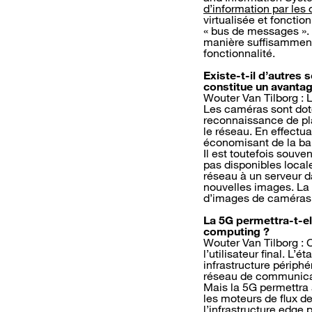
d’information par les
virtualisée et fonct
« bus de messages ». 
manière suffisamment s
fonctionnalité.
Existe-t-il d’autres
constitue un avantag
Wouter Van Tilborg : 
Les caméras sont doté
reconnaissance de pla
le réseau. En effectua
économisant de la ba
Il est toutefois souv
pas disponibles locale
réseau à un serveur da
nouvelles images. La 
d’images de caméras
La 5G permettra-t-ell
computing ?
Wouter Van Tilborg : 
l’utilisateur final. L
infrastructure périph
réseau de communicat
Mais la 5G permettra 
les moteurs de flux de
l’infrastructure edge p