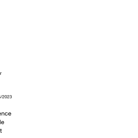
r
6/2023
tence
de
t