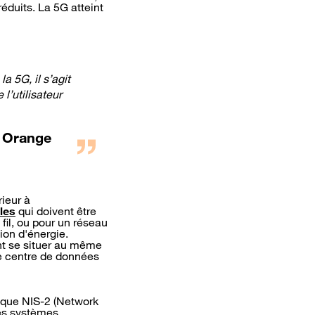
 réduits. La 5G atteint
 5G, il s’agit
l’utilisateur
z Orange
ieur à
les
qui doivent être
il, ou pour un réseau
ion d'énergie.
nt se situer au même
le centre de données
s que NIS-2 (Network
des systèmes