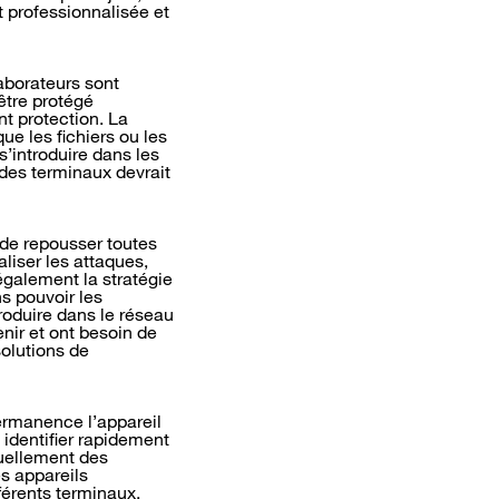
t professionnalisée et
aborateurs sont
être protégé
t protection. La
ue les fichiers ou les
s’introduire dans les
 des terminaux devrait
 de repousser toutes
aliser les attaques,
également la stratégie
s pouvoir les
roduire dans le réseau
nir et ont besoin de
solutions de
permanence l’appareil
 identifier rapidement
tuellement des
s appareils
férents terminaux.