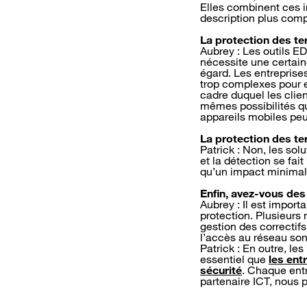
Elles combinent ces 
description plus comp
La protection des ter
Aubrey : Les outils E
nécessite une certaine
égard. Les entreprise
trop complexes pour e
cadre duquel les clie
mêmes possibilités qu
appareils mobiles peu
La protection des ter
Patrick : Non, les so
et la détection se fai
qu’un impact minimal 
Enfin, avez-vous des
Aubrey : Il est impor
protection. Plusieurs
gestion des correctifs
l’accès au réseau s
Patrick : En outre, le
essentiel que
les ent
sécurité
. Chaque entr
partenaire ICT, nous p