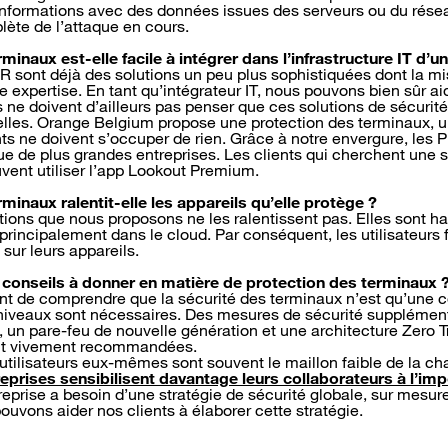
informations avec des données issues des serveurs ou du rése
lète de l’attaque en cours.
minaux est-elle facile à intégrer dans l’infrastructure IT d’u
DR sont déjà des solutions un peu plus sophistiquées dont la m
 expertise. En tant qu’intégrateur IT, nous pouvons bien sûr aid
s ne doivent d’ailleurs pas penser que ces solutions de sécurité
lles. Orange Belgium propose une protection des terminaux, u
nts ne doivent s’occuper de rien. Grâce à notre envergure, les
e de plus grandes entreprises. Les clients qui cherchent une s
vent utiliser l’app Lookout Premium.
minaux ralentit-elle les appareils qu’elle protège ?
lutions que nous proposons ne les ralentissent pas. Elles sont 
t principalement dans le cloud. Par conséquent, les utilisateurs
sur leurs appareils.
 conseils à donner en matière de protection des terminaux 
tant de comprendre que la sécurité des terminaux n’est qu’une
 niveaux sont nécessaires. Des mesures de sécurité supplémenta
, un pare-feu de nouvelle génération et une architecture Zero T
ont vivement recommandées.
s utilisateurs eux-mêmes sont souvent le maillon faible de la cha
reprises sensibilisent davantage leurs collaborateurs à l’im
eprise a besoin d’une stratégie de sécurité globale, sur mesur
ouvons aider nos clients à élaborer cette stratégie.