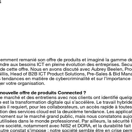
s
emment remanié son offre de produits et imaginé la gamme de
ndre aux besoins ICT en pleine évolution des entreprises. Secu
s de cette offre. Nous en avons discuté avec Aubrey Beelen, Pr
Gillis, Head of B2B ICT Product Solutions, Pre-Sales & Bid Mana
es tendances en matière de cybercriminalité et sur l’importance 
er votre organisation.
nouvelle offre de produits Connected ?
de marché et des entretiens avec nos clients ont identifié que
est la transformation digitale qui s’accélère. Le travail hybrid
is il requiert, pour les collaborateurs, un accès rapide à toute
sation des services cloud est la deuxième tendance. Les applica
oment sur le marché grand public, mais nous constatons aujou
utilisées dans le monde professionnel. Par ailleurs, la sécurité 
e société, notamment avec NIS2 et DORA, et la durabilité fait l
 autre constat s’impose : notre société semble être en crise p