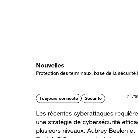
Aller
au
contenu
principal
Nouvelles
Protection des terminaux, base de la sécurité 
21/0
Toujours connecté
Sécurité
Les récentes cyberattaques requière
une stratégie de cybersécurité effic
plusieurs niveaux. Aubrey Beelen et