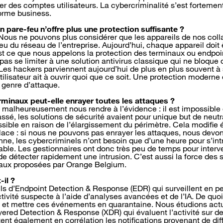
er des comptes utilisateurs. La cybercriminalité s’est fortemen
orme business.
’un pare-feu n’offre plus une protection suffisante ?
 Nous ne pouvons plus considérer que les appareils de nos coll
eu du réseau de l’entreprise. Aujourd’hui, chaque appareil doit 
st ce que nous appelons la protection des terminaux ou endpoin
pas se limiter à une solution antivirus classique qui ne bloque q
 Les hackers parviennent aujourd’hui de plus en plus souvent à 
tilisateur ait à ouvrir quoi que ce soit. Une protection moderne
 genre d’attaque.
rminaux peut-elle enrayer toutes les attaques ?
malheureusement nous rendre à l’évidence : il est impossible
assé, les solutions de sécurité avaient pour unique but de neutr
ssible en raison de l’élargissement du périmètre. Cela modifie 
lace : si nous ne pouvons pas enrayer les attaques, nous devon
ne, les cybercriminels n’ont besoin que d’une heure pour s’int
rable. Les gestionnaires ont donc très peu de temps pour interve
de détecter rapidement une intrusion. C’est aussi la force des 
naux proposées par Orange Belgium.
-il ?
outils d’Endpoint Detection & Response (EDR) qui surveillent en 
tivité suspecte à l’aide d’analyses avancées et de l’IA. De quoi
ue et mettre ces événements en quarantaine. Nous étudions ac
yered Detection & Response (XDR) qui évaluent l’activité sur de
ent également en corrélation les notifications provenant de dif