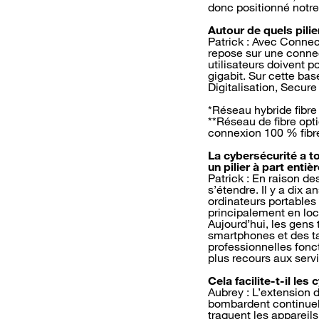
donc positionné notre
Autour de quels pilier
Patrick : Avec Connec
repose sur une connect
utilisateurs doivent p
gigabit. Sur cette ba
Digitalisation, Secure
*Réseau hybride fibre 
**Réseau de fibre opt
connexion 100 % fibre
La cybersécurité a t
un pilier à part entièr
Patrick : En raison de
s’étendre. Il y a dix a
ordinateurs portables 
principalement en loc
Aujourd’hui, les gens 
smartphones et des ta
professionnelles fonc
plus recours aux servic
Cela facilite-t-il les
Aubrey : L’extension d
bombardent continuell
traquent les appareils