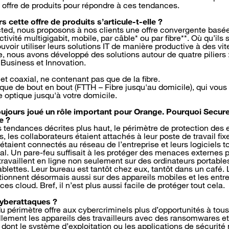
 offre de produits pour répondre à ces tendances.
s cette offre de produits s’articule-t-elle ?
ted, nous proposons à nos clients une offre convergente basée s
ivité multigigabit, mobile, par câble* ou par fibre**. Où qu’ils s
ouvoir utiliser leurs solutions IT de manière productive à des vit
se, nous avons développé des solutions autour de quatre pilier
 Business et Innovation.
et coaxial, ne contenant pas que de la fibre.
ique de bout en bout (FTTH – Fibre jusqu'au domicile), qui vous
 optique jusqu'à votre domicile.
oujours joué un rôle important pour Orange. Pourquoi Secure
e ?
s tendances décrites plus haut, le périmètre de protection des e
ns, les collaborateurs étaient attachés à leur poste de travail fi
étaient connectés au réseau de l’entreprise et leurs logiciels t
al. Un pare-feu suffisait à les protéger des menaces externes p
travaillent en ligne non seulement sur des ordinateurs portable
blettes. Leur bureau est tantôt chez eux, tantôt dans un café. 
tionnent désormais aussi sur des appareils mobiles et les entre
es cloud. Bref, il n’est plus aussi facile de protéger tout cela.
 cyberattaques ?
u périmètre offre aux cybercriminels plus d’opportunités à tous 
ement les appareils des travailleurs avec des ransomwares et 
 dont le système d’exploitation ou les applications de sécurité n