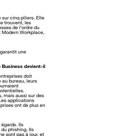
ur cinq piliers. Elle
e trouvent, les
esses de l’ordre du
s : Modern Workplace,
 garantit une
 Business devient-il
ntreprises doit
xe au bureau, leurs
ournaient
otentielles.
s, mais aussi sur des
Les applications
prises ont de plus en
égards. Ils
du phishing. Ils
e sont pas à jour, et