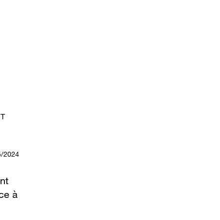
IT
5/2024
nt
ace à