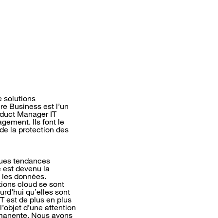
 solution
s
re Business est l’un
oduct Manager IT
gement. Ils font le
de la protection des
lques tendances
e est devenu la
s les données.
tions cloud se sont
rd’hui qu’elles sont
IT est de plus en plus
’objet d’une attention
ermanente. Nous avons