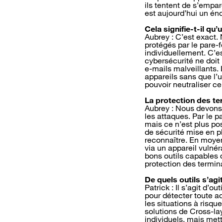
ils tentent de s’empar
est aujourd’hui un én
Cela signifie-t-il qu
Aubrey : C’est exact.
protégés par le pare-f
individuellement. C’e
cybersécurité ne doit 
e-mails malveillants.
appareils sans que l’u
pouvoir neutraliser ce
La protection des te
Aubrey : Nous devons 
les attaques. Par le p
mais ce n’est plus po
de sécurité mise en p
reconnaître. En moyen
via un appareil vulné
bons outils capables 
protection des termi
De quels outils s’agit
Patrick : Il s’agit d’
pour détecter toute ac
les situations à risq
solutions de Cross-la
individuels, mais mett