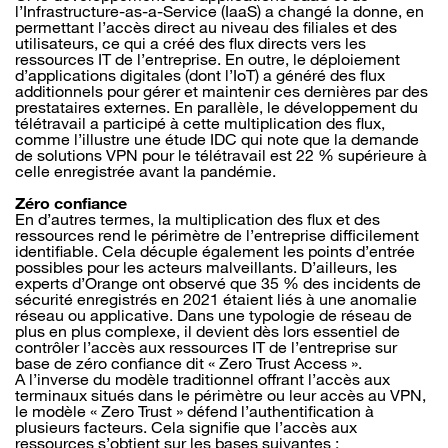
l’Infrastructure-as-a-Service (IaaS) a changé la donne, en
permettant l’accès direct au niveau des filiales et des
utilisateurs, ce qui a créé des flux directs vers les
ressources IT de l’entreprise. En outre, le déploiement
d’applications digitales (dont l’IoT) a généré des flux
additionnels pour gérer et maintenir ces dernières par des
prestataires externes. En parallèle, le développement du
télétravail a participé à cette multiplication des flux,
comme l’illustre une étude IDC qui note que la demande
de solutions VPN pour le télétravail est 22 % supérieure à
celle enregistrée avant la pandémie.
Zéro confiance
En d’autres termes, la multiplication des flux et des
ressources rend le périmètre de l’entreprise difficilement
identifiable. Cela décuple également les points d’entrée
possibles pour les acteurs malveillants. D’ailleurs, les
experts d’Orange ont observé que 35 % des incidents de
sécurité enregistrés en 2021 étaient liés à une anomalie
réseau ou applicative. Dans une typologie de réseau de
plus en plus complexe, il devient dès lors essentiel de
contrôler l’accès aux ressources IT de l’entreprise sur
base de zéro confiance dit « Zero Trust Access ».
A l’inverse du modèle traditionnel offrant l’accès aux
terminaux situés dans le périmètre ou leur accès au VPN,
le modèle « Zero Trust » défend l’authentification à
plusieurs facteurs. Cela signifie que l’accès aux
ressources s’obtient sur les bases suivantes :