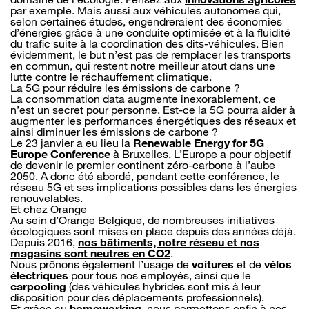
par exemple. Mais aussi aux véhicules autonomes qui,
selon certaines études, engendreraient des économies
d’énergies grâce à une conduite optimisée et à la fluidité
du trafic suite à la coordination des dits-véhicules. Bien
évidemment, le but n’est pas de remplacer les transports
en commun, qui restent notre meilleur atout dans une
lutte contre le réchauffement climatique.
La 5G pour réduire les émissions de carbone ?
La consommation data augmente inexorablement, ce
n’est un secret pour personne. Est-ce la 5G pourra aider à
augmenter les performances énergétiques des réseaux et
ainsi diminuer les émissions de carbone ?
Le 23 janvier a eu lieu la
Renewable Energy for 5G
Europe Conference
à Bruxelles. L’Europe a pour objectif
de devenir le premier continent zéro-carbone à l’aube
2050. A donc été abordé, pendant cette conférence, le
réseau 5G et ses implications possibles dans les énergies
renouvelables.
Et chez Orange
Au sein d’Orange Belgique, de nombreuses initiatives
écologiques sont mises en place depuis des années déjà.
Depuis 2016,
nos bâtiments, notre réseau et nos
magasins sont neutres en CO2
.
Nous prônons également l’usage de
voitures
et de
vélos
électriques
pour tous nos employés, ainsi que le
carpooling
(des véhicules hybrides sont mis à leur
disposition pour des déplacements professionnels).
Et grâce au
homeworking
, nous permettons enfin à nos